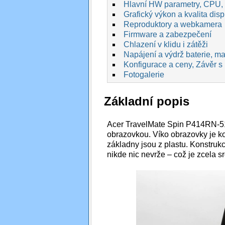
Hlavní HW parametry, CPU,
Grafický výkon a kvalita disp
Reproduktory a webkamera
Firmware a zabezpečení
Chlazení v klidu i zátěži
Napájení a výdrž baterie, max
Konfigurace a ceny, Závěr s
Fotogalerie
Základní popis
Acer TravelMate Spin P414RN-51 
obrazovkou. Víko obrazovky je ko
základny jsou z plastu. Konstrukc
nikde nic nevrže – což je zcela s