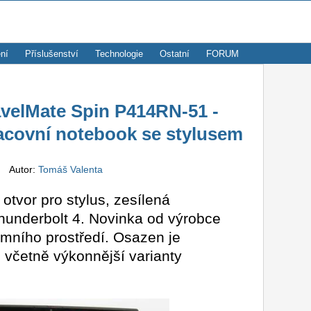
ní
Příslušenství
Technologie
Ostatní
FORUM
velMate Spin P414RN-51 -
pracovní notebook se stylusem
e
Autor:
Tomáš Valenta
 otvor pro stylus, zesílená
Thunderbolt 4. Novinka od výrobce
remního prostředí. Osazen je
, včetně výkonnější varianty