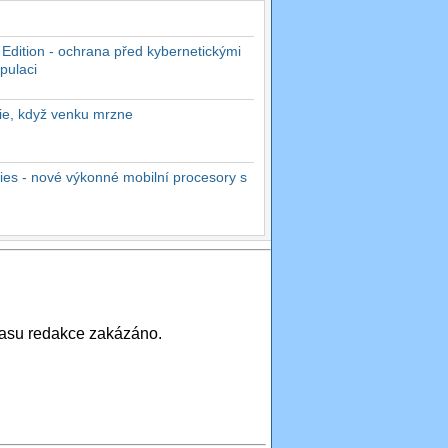
 Edition - ochrana před kybernetickými
pulaci
rie, když venku mrzne
es - nové výkonné mobilní procesory s
asu redakce zakázáno.