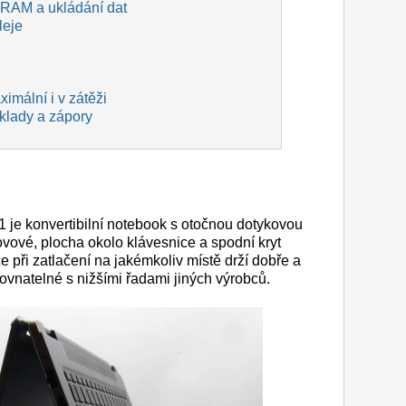
 RAM a ukládání dat
leje
imální i v zátěži
 klady a zápory
je konvertibilní notebook s otočnou dotykovou
vové, plocha okolo klávesnice a spodní kryt
e při zatlačení na jakémkoliv místě drží dobře a
rovnatelné s nižšími řadami jiných výrobců.