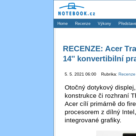
Home
Recenze
Výkony
Představe
RECENZE: Acer Tra
14'' konvertibilní 
5. 5. 2021 06:00 Rubrika:
Recenz
Otočný dotykový displej,
konstrukce či rozhraní 
Acer cílí primárně do fi
procesorem z dílný Intel
integrované grafiky.