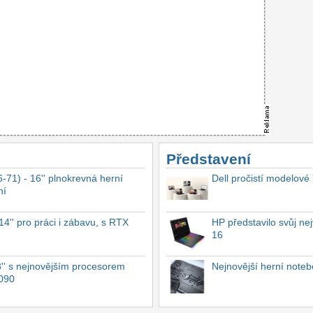
Představení
-71) - 16'' plnokrevná herní
Dell pročistí modelové
ní
4'' pro práci i zábavu, s RTX
HP představilo svůj n
16
'' s nejnovějším procesorem
Nejnovější herní not
4090