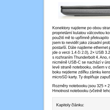
Konektory najdeme po obou stran
proprietární kulatou válcovitou
použití mě to upřímně překvapil
jsem to neviděl jako zásadní pro
postarší. Dále najdeme ethernet p
jde o verzi 1.4 či 2.0), 2× USB 
s rozhraním Thunderbolt 4. Ano, n
nicméně USB-C se nachází v úrov
levé straně notebooku, ovšem v d
boku nejdeme zdířku zámku kensin
microSD karty. Ty doplňuje zapušt
Rozměry notebooku jsou 325 × 2
Hmotnost notebooku (včetně leho
Kapitoly článku: