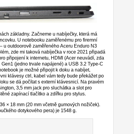
ách základny. Začneme u nabíječky, která má
 koncovku. U notebooku zaměřenému pro firemní
o – u outdoorově zaměřeného Aceru Enduro N3
blém, zde mi taková nabíječka v roce 2021 připadá
ro připojení k internetu, HDMI (Acer neuvádí, zda
3.2 Gen1 (jedno trvale napájené) a USB 3.2 Type-C
otebook je možné připojit k doku a nabíjet,
ni klávesy ctrl, kabel vám tedy bude překážet po
oku se dá počítat s externí klávesnicí. Na pravém
gton, 3,5 mm jack pro sluchátka a slot pro
ěné zapínací tlačítko a zdířku pro stylus.
36 × 18 mm (20 mm včetně gumových nožiček).
učkého dotykového pera) je 1548 g.