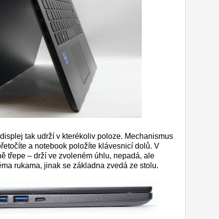
displej tak udrží v kterékoliv poloze. Mechanismus
přetočíte a notebook položíte klávesnicí dolů. V
ě třepe – drží ve zvoleném úhlu, nepadá, ale
oběma rukama, jinak se základna zvedá ze stolu.