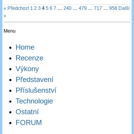
« Předchozí
1
2
3
4
5
6
7
…
240
…
479
…
717
…
956
Další
»
Menu
Home
Recenze
Výkony
Představení
Příslušenství
Technologie
Ostatní
FORUM