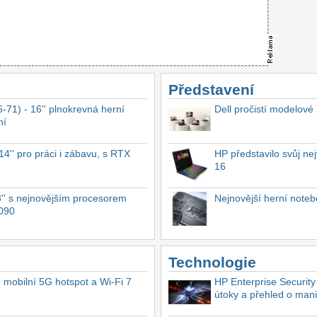
Představení
-71) - 16'' plnokrevná herní
Dell pročistí modelové
ní
4'' pro práci i zábavu, s RTX
HP představilo svůj n
16
'' s nejnovějším procesorem
Nejnovější herní not
4090
Technologie
, mobilní 5G hotspot a Wi-Fi 7
HP Enterprise Security
útoky a přehled o mani