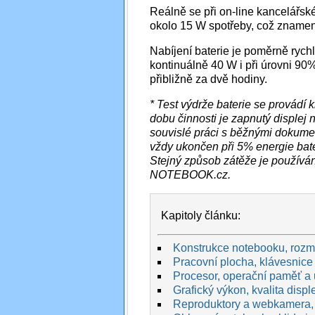
Reálně se při on-line kancelářsk
okolo 15 W spotřeby, což znamen
Nabíjení baterie je poměrně rych
kontinuálně 40 W i při úrovni 90%
přibližně za dvě hodiny.
* Test výdrže baterie se provád
dobu činnosti je zapnutý displej
souvislé práci s běžnými dokument
vždy ukončen při 5% energie bat
Stejný způsob zátěže je používá
NOTEBOOK.cz.
Kapitoly článku:
Konstrukce notebooku, rozmě
Pracovní plocha, klávesnice 
Procesor, operační paměť a 
Grafický výkon, kvalita displej
Reproduktory a webkamera,