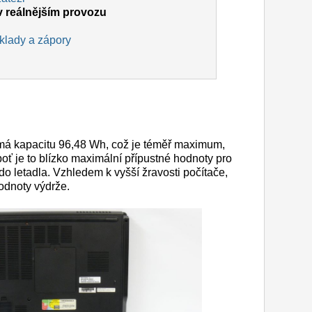
 v reálnějším provozu
 klady a zápory
 má kapacitu 96,48 Wh, což je téměř maximum,
oť je to blízko maximální přípustné hodnoty pro
do letadla. Vzhledem k vyšší žravosti počítače,
odnoty výdrže.