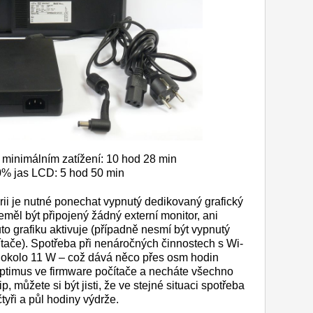
 minimálním zatížení: 10 hod 28 min
00% jas LCD: 5 hod 50 min
rii je nutné ponechat vypnutý dedikovaný grafický
měl být připojený žádný externí monitor, ani
to grafiku aktivuje (případně nesmí být vypnutý
tače). Spotřeba při nenáročných činnostech s Wi-
e okolo 11 W – což dává něco přes osm hodin
ptimus ve firmware počítače a necháte všechno
p, můžete si být jisti, že ve stejné situaci spotřeba
yři a půl hodiny výdrže.