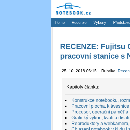
Home
Recenze
Výkony
Představe
RECENZE: Fujitsu Ce
pracovní stanice s
25. 10. 2018 06:15 Rubrika:
Rece
Kapitoly článku:
Konstrukce notebooku, rozmě
Pracovní plocha, klávesnice 
Procesor, operační paměť a 
Grafický výkon, kvalita displej
Reproduktory a webkamera,
Chlazení notebook v klidu i 