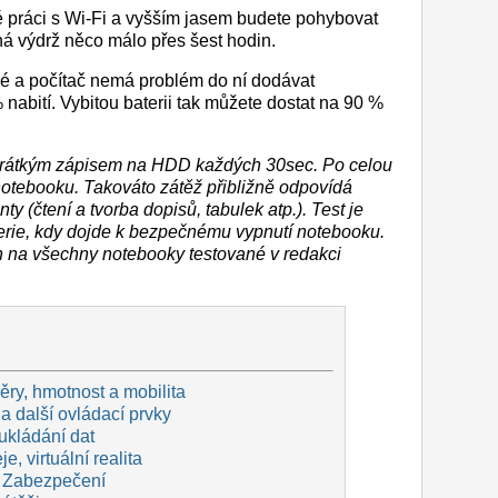
é práci s Wi-Fi a vyšším jasem budete pohybovat
á výdrž něco málo přes šest hodin.
lé a počítač nemá problém do ní dodávat
 nabití. Vybitou baterii tak můžete dostat na 90 %
í krátkým zápisem na HDD každých 30sec. Po celou
 notebooku. Takováto zátěž přibližně odpovídá
y (čtení a tvorba dopisů, tabulek atp.). Test je
erie, kdy dojde k bezpečnému vypnutí notebooku.
n na všechny notebooky testované v redakci
ry, hmotnost a mobilita
a další ovládací prvky
ukládání dat
e, virtuální realita
 Zabezpečení