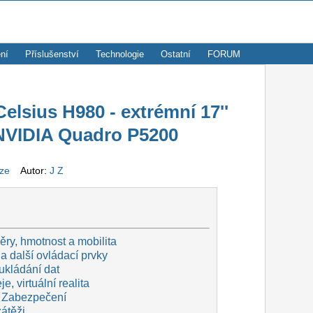
ní
Příslušenství
Technologie
Ostatní
FORUM
lsius H980 - extrémní 17''
 NVIDIA Quadro P5200
nze
Autor:
J Z
ry, hmotnost a mobilita
a další ovládací prvky
ukládání dat
e, virtuální realita
 Zabezpečení
zátěži