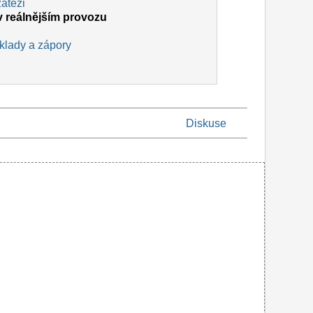
zátěži
 v reálnějším provozu
 klady a zápory
Diskuse