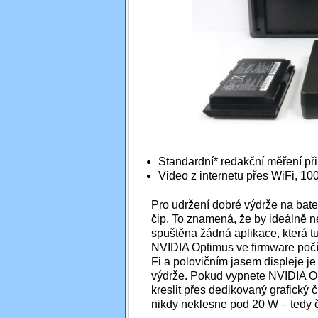
Standardní* redakční měření při
Video z internetu přes WiFi, 1
Pro udržení dobré výdrže na bate
čip. To znamená, že by ideálně ne
spuštěna žádná aplikace, která tu
NVIDIA Optimus ve firmware počí
Fi a polovičním jasem displeje j
výdrže. Pokud vypnete NVIDIA O
kreslit přes dedikovaný grafický či
nikdy neklesne pod 20 W – tedy čt