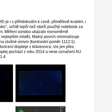
lHD je i s přihlédnutím k ceně, přiměřeně kvalitní, i
ko", určitě lepší než starší použitý notebook za
m. Měření sondou ukázalo rovnoměrně
v nejlepším místě). Matný povrch minimalizuje
 na slušné úrovni (kontrastní poměr 1112:1).
vícení displeje z klávesnice, lze jen přes
splej pochází z roku 2014 a nese označení AU
1.4.