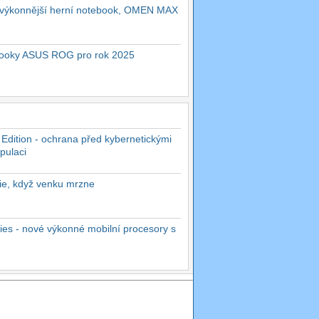
ejvýkonnější herní notebook, OMEN MAX
ebooky ASUS ROG pro rok 2025
 Edition - ochrana před kybernetickými
pulaci
rie, když venku mrzne
es - nové výkonné mobilní procesory s