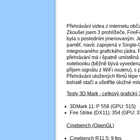
Přehrávání videa z internetu obča
Zkoušel jsem 3 prohlížeče, FireF
byla s posledním jmenovaným. Je
paměť, navíc zapojená v Single-
integrovaného grafického jádra. P
přehrávání má i špatně umístěná a
notebooku (běžně bývá vyvedena
příjem signálu z WiFi routeru), 
Přehrávání uložených filmů lépe 
bohatě stačí a ušetříte úložné mís
Testy 3D Mark - celkový grafick
3DMark 11: P 556 (GPU: 515)
Fire Strike (DX11): 354 (GPU: 3
Cinebench (OpenGL)
Cinebench R11.5: 9 fps