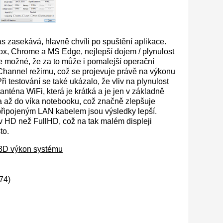
s zasekává, hlavně chvíli po spuštění aplikace.
ox, Chrome a MS Edge, nejlepší dojem / plynulost
 možné, že za to může i pomalejší operační
Channel režimu, což se projevuje právě na výkonu
ři testování se také ukázalo, že vliv na plynulost
nténa WiFi, která je krátká a je jen v základně
 až do víka notebooku, což značně zlepšuje
s připojeným LAN kabelem jsou výsledky lepší.
v HD než FullHD, což na tak malém displeji
to.
ý 3D výkon systému
74)