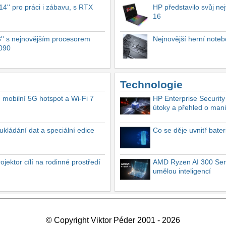
4'' pro práci i zábavu, s RTX
HP představilo svůj n
16
'' s nejnovějším procesorem
Nejnovější herní not
4090
Technologie
, mobilní 5G hotspot a Wi-Fi 7
HP Enterprise Security
útoky a přehled o mani
ukládání dat a speciální edice
Co se děje uvnitř bate
ektor cílí na rodinné prostředí
AMD Ryzen AI 300 Seri
umělou inteligencí
© Copyright Viktor Péder 2001 - 2026