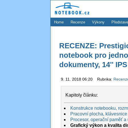
Home
Recenze
Výkony
Představe
RECENZE: Prestigi
notebook pro jedno
dokumenty, 14'' IPS
9. 11. 2018 06:20 Rubrika:
Recen
Kapitoly článku:
Konstrukce notebooku, rozmě
Pracovní plocha, klávesnice 
Procesor, operační paměť a 
Grafický výkon a kvalita di