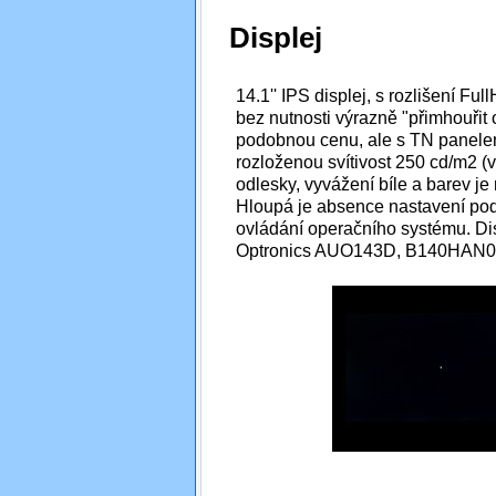
Displej
14.1'' IPS displej, s rozlišení Ful
bez nutnosti výrazně "přimhouřit o
podobnou cenu, ale s TN panele
rozloženou svítivost 250 cd/m2 (
odlesky, vyvážení bíle a barev je
Hloupá je absence nastavení pods
ovládání operačního systému. Di
Optronics AUO143D, B140HAN0