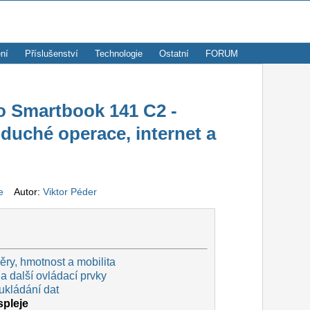
ní
Příslušenství
Technologie
Ostatní
FORUM
o Smartbook 141 C2 -
duché operace, internet a
ze
Autor:
Viktor Péder
ry, hmotnost a mobilita
a další ovládací prvky
ukládání dat
spleje