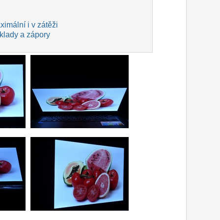
imální i v zátěži
 klady a zápory