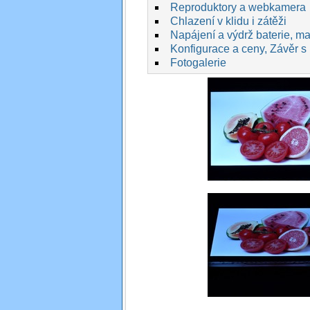
Reproduktory a webkamera
Chlazení v klidu i zátěži
Napájení a výdrž baterie, max
Konfigurace a ceny, Závěr s
Fotogalerie