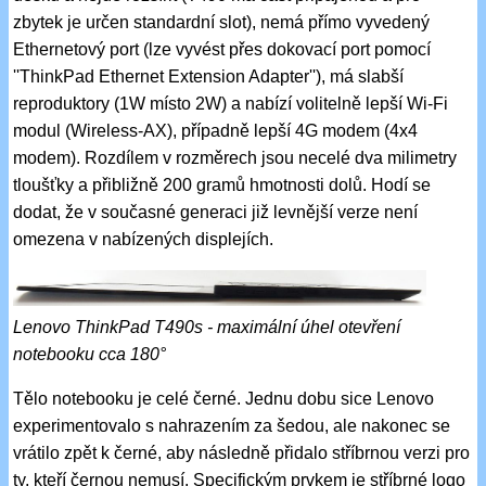
zbytek je určen standardní slot), nemá přímo vyvedený
Ethernetový port (lze vyvést přes dokovací port pomocí
''ThinkPad Ethernet Extension Adapter''), má slabší
reproduktory (1W místo 2W) a nabízí volitelně lepší Wi-Fi
modul (Wireless-AX), případně lepší 4G modem (4x4
modem). Rozdílem v rozměrech jsou necelé dva milimetry
tloušťky a přibližně 200 gramů hmotnosti dolů. Hodí se
dodat, že v současné generaci již levnější verze není
omezena v nabízených displejích.
Lenovo ThinkPad T490s - maximální úhel otevření
notebooku cca 180°
Tělo notebooku je celé černé. Jednu dobu sice Lenovo
experimentovalo s nahrazením za šedou, ale nakonec se
vrátilo zpět k černé, aby následně přidalo stříbrnou verzi pro
ty, kteří černou nemusí. Specifickým prvkem je stříbrné logo