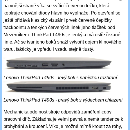
na vnější straně víka se svítící červenou tečku, která
kopíruje chování diody hlavního vypínače. Po otevření se
ještě přidává klasický vizuální prvek červené čepičky
trackpointu a tenkých červených linek jeho tlačítek pod
Mezerníkem. ThinkPad T490s je tenký a má ostře řezané
linie. Ač se tvar jeho boků snaží vytvořit dojem klínovitého
tvaru, fakticky je vpředu i vzadu stejně tlustý.
Lenovo ThinkPad T490s - levý bok s nabídkou rozhraní
Lenovo ThinkPad T490s - pravý bok s výdechem chlazení
Mechanická odolnost stroje odpovídá zaměření coby
pracovní dříč. Základna je velmi pevná a nemá tendence k
prohýbání a kroucení. Víko je možné mírně kroutit za rohy,