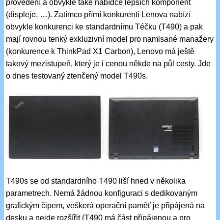
provedení a obvykle také nabídce lepších komponent
(displeje, …). Zatímco přímí konkurenti Lenova nabízí
obvykle konkurenci ke standardnímu Téčku (T490) a pak
mají rovnou tenký exkluzivní model pro namlsané manažery
(konkurence k ThinkPad X1 Carbon), Lenovo má ještě
takový mezistupeň, který je i cenou někde na půl cesty. Jde
o dnes testovaný ztenčený model T490s.
T490s se od standardního T490 liší hned v několika
parametrech. Nemá žádnou konfiguraci s dedikovaným
grafickým čipem, veškerá operační paměť je připájená na
desku a nejde rozšířit (T490 má část připájenou a pro