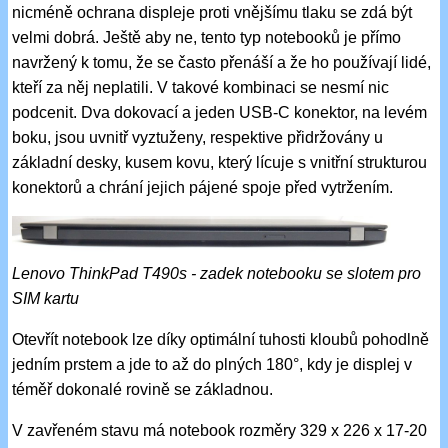
nicméně ochrana displeje proti vnějšímu tlaku se zdá být
velmi dobrá. Ještě aby ne, tento typ notebooků je přímo
navržený k tomu, že se často přenáší a že ho používají lidé,
kteří za něj neplatili. V takové kombinaci se nesmí nic
podcenit. Dva dokovací a jeden USB-C konektor, na levém
boku, jsou uvnitř vyztuženy, respektive přidržovány u
základní desky, kusem kovu, který lícuje s vnitřní strukturou
konektorů a chrání jejich pájené spoje před vytržením.
Lenovo ThinkPad T490s - zadek notebooku se slotem pro
SIM kartu
Otevřít notebook lze díky optimální tuhosti kloubů pohodlně
jedním prstem a jde to až do plných 180°, kdy je displej v
téměř dokonalé rovině se základnou.
V zavřeném stavu má notebook rozměry 329 x 226 x 17-20