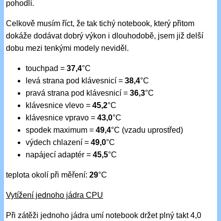
pohodlí.
Celkově musím říct, že tak tichý notebook, který přitom
dokáže dodávat dobrý výkon i dlouhodobě, jsem již delší
dobu mezi tenkými modely neviděl.
touchpad =
37,4
°C
levá strana pod klávesnicí =
38,4
°C
pravá strana pod klávesnicí =
36,3
°C
klávesnice vlevo =
45,2
°C
klávesnice vpravo =
43,0
°C
spodek maximum =
49,4
°C (vzadu uprostřed)
výdech chlazení =
49,0
°C
napájecí adaptér =
45,5
°C
teplota okolí při měření:
29
°C
Vytížení jednoho jádra CPU
Při zátěži jednoho jádra umí notebook držet plný takt 4,0