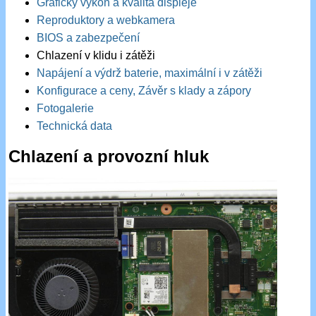
Grafický výkon a kvalita displeje
Reproduktory a webkamera
BIOS a zabezpečení
Chlazení v klidu i zátěži
Napájení a výdrž baterie, maximální i v zátěži
Konfigurace a ceny, Závěr s klady a zápory
Fotogalerie
Technická data
Chlazení a provozní hluk