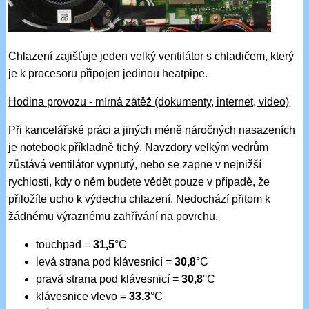
Chlazení zajišťuje jeden velký ventilátor s chladičem, který
je k procesoru připojen jedinou heatpipe.
Hodina provozu - mírná zátěž (dokumenty, internet, video)
Při kancelářské práci a jiných méně náročných nasazeních
je notebook příkladně tichý. Navzdory velkým vedrům
zůstává ventilátor vypnutý, nebo se zapne v nejnižší
rychlosti, kdy o něm budete vědět pouze v případě, že
přiložíte ucho k výdechu chlazení. Nedochází přitom k
žádnému výraznému zahřívání na povrchu.
touchpad =
31,5
°C
levá strana pod klávesnicí =
30,8
°C
pravá strana pod klávesnicí =
30,8
°C
klávesnice vlevo =
33,3
°C