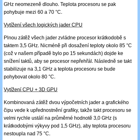
GHz neomezeně dlouho. Teplota procesoru se pak
pohybuje mezi 60 a 70 °C.
Vytížení všech logických jader CPU
Plnou zátěž všech jader zvládne procesor krátkodobě s
taktem 3,5 GHz. Nicméně při dosažení teploty okolo 85 °C
(což v našem případě bylo po 15 sekundách) dojde ke
snížení taktů, aby se procesor nepřehřál. Následně se takt
stabilizuje na 3,1 GHz a teplota procesoru se bude
pohybovat okolo 80 °C.
Vytížení CPU + 3D GPU
Kombinovaná zátěž dvou výpočetních jader a grafického
čipu vede k upřednostnění grafiky, takže takt procesoru se
velmi rychle ustálí na průměrné hodnotě 3,0 GHz (s
krátkodobými výkyvy pod 1,5 GHz), aby teplota procesoru
nestoupla nad 75 °C.