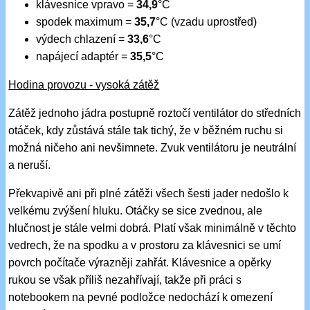
klávesnice vpravo =
34,9
°C
spodek maximum =
35,7
°C (vzadu uprostřed)
výdech chlazení =
33,6
°C
napájecí adaptér =
35,5
°C
Hodina provozu - vysoká zátěž
Zátěž jednoho jádra postupně roztočí ventilátor do středních
otáček, kdy zůstává stále tak tichý, že v běžném ruchu si
možná ničeho ani nevšimnete. Zvuk ventilátoru je neutrální
a neruší.
Překvapivě ani při plné zátěži všech šesti jader nedošlo k
velkému zvýšení hluku. Otáčky se sice zvednou, ale
hlučnost je stále velmi dobrá. Platí však minimálně v těchto
vedrech, že na spodku a v prostoru za klávesnici se umí
povrch počítače výrazněji zahřát. Klávesnice a opěrky
rukou se však příliš nezahřívají, takže při práci s
notebookem na pevné podložce nedochází k omezení