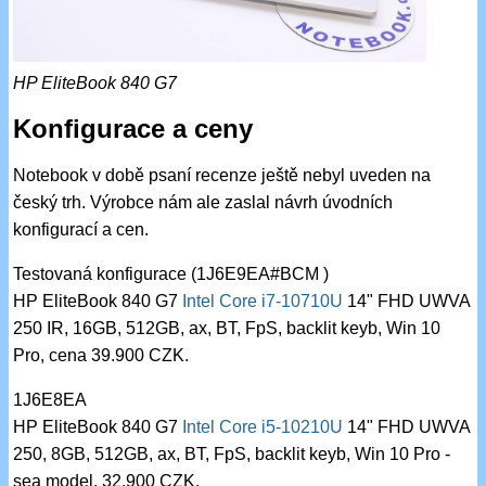
HP EliteBook 840 G7
Konfigurace a ceny
Notebook v době psaní recenze ještě nebyl uveden na
český trh. Výrobce nám ale zaslal návrh úvodních
konfigurací a cen.
Testovaná konfigurace (1J6E9EA#BCM )
HP EliteBook 840 G7
Intel Core i7-10710U
14" FHD UWVA
250 IR, 16GB, 512GB, ax, BT, FpS, backlit keyb, Win 10
Pro, cena 39.900 CZK.
1J6E8EA
HP EliteBook 840 G7
Intel Core i5-10210U
14" FHD UWVA
250, 8GB, 512GB, ax, BT, FpS, backlit keyb, Win 10 Pro -
sea model, 32.900 CZK.