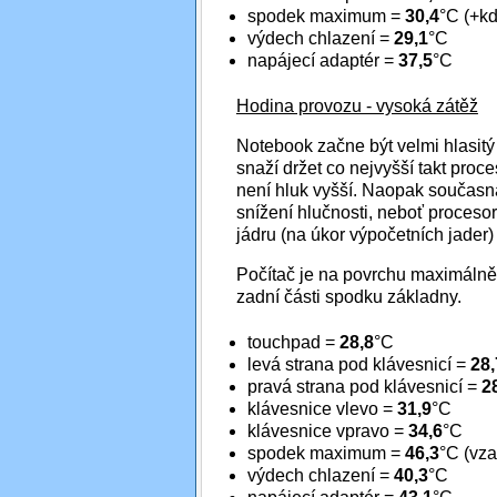
spodek maximum =
30,4
°C (+k
výdech chlazení =
29,1
°C
napájecí adaptér =
37,5
°C
Hodina provozu - vysoká zátěž
Notebook začne být velmi hlasitý 
snaží držet co nejvyšší takt proc
není hluk vyšší. Naopak současná
snížení hlučnosti, neboť proceso
jádru (na úkor výpočetních jader)
Počítač je na povrchu maximálně 
zadní části spodku základny.
touchpad =
28,8
°C
levá strana pod klávesnicí =
28,
pravá strana pod klávesnicí =
2
klávesnice vlevo =
31,9
°C
klávesnice vpravo =
34,6
°C
spodek maximum =
46,3
°C (vza
výdech chlazení =
40,3
°C