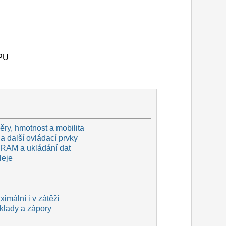
CPU
ry, hmotnost a mobilita
a další ovládací prvky
 RAM a ukládání dat
leje
imální i v zátěži
 klady a zápory