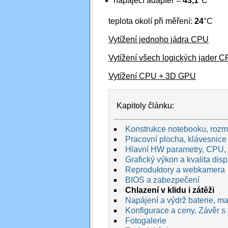
napájecí adaptér =
43,1
°C
teplota okolí při měření:
24
°C
Vytížení jednoho jádra CPU
Vytížení všech logických jader 
Vytížení CPU + 3D GPU
Kapitoly článku:
Konstrukce notebooku, rozmě
Pracovní plocha, klávesnice 
Hlavní HW parametry, CPU,
Grafický výkon a kvalita disp
Reproduktory a webkamera
BIOS a zabezpečení
Chlazení v klidu i zátěži
Napájení a výdrž baterie, max
Konfigurace a ceny, Závěr s
Fotogalerie