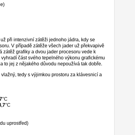
de)
už při intenzivní zátěži jednoho jádra, kdy se
esoru. V případě zátěže všech jader už překvapivě
 zátěž grafiky a dvou jader procesoru vede k
r vyhradí část svého tepelného výkonu grafickému
 a to jej z nějakého důvodu nepoužívá tak dobře.
vlažný, tedy s výjimkou prostoru za klávesnicí a
7
°C
8,7
°C
du uprostřed)