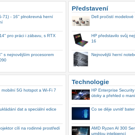
Představení
-71) - 16'' plnokrevná herní
Dell pročistí modelové
ní
4'' pro práci i zábavu, s RTX
HP představilo svůj n
16
'' s nejnovějším procesorem
Nejnovější herní not
4090
Technologie
, mobilní 5G hotspot a Wi-Fi 7
HP Enterprise Security
útoky a přehled o mani
ukládání dat a speciální edice
Co se děje uvnitř bate
ektor cílí na rodinné prostředí
AMD Ryzen AI 300 Seri
umělou inteligencí