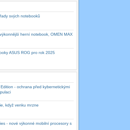
 řady svých notebooků
ejvýkonnější herní notebook, OMEN MAX
ebooky ASUS ROG pro rok 2025
 Edition - ochrana před kybernetickými
pulaci
rie, když venku mrzne
es - nové výkonné mobilní procesory s