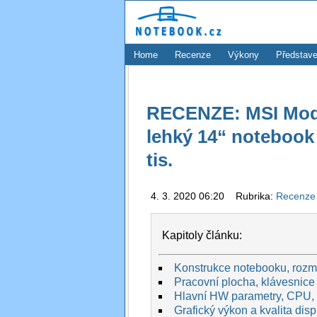
Home
Recenze
Výkony
Představe
RECENZE: MSI Mode
lehký 14“ notebook
tis.
4. 3. 2020 06:20 Rubrika:
Recenz
Kapitoly článku:
Konstrukce notebooku, rozmě
Pracovní plocha, klávesnice 
Hlavní HW parametry, CPU,
Grafický výkon a kvalita disp