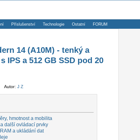
ní
Příslušenství
Technologie
Ostatní
FORUM
rn 14 (A10M) - tenký a
 s IPS a 512 GB SSD pod 20
e
Autor:
J Z
ry, hmotnost a mobilita
a další ovládací prvky
 RAM a ukládání dat
leje