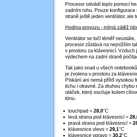
Procesor odvádí teplo pomocí hea
zadním rohu. Pouze konfigurace 
straně ještě jeden ventilátor, al
Hodina provozu - mírná zátěž (do
Ventilátor se točí téměř neustále
procesor zůstává na nejnižším ta
v prostoru za klávesnicí. Vzduch
výdechem na zadní straně počíta
Tak jako snad u všech notebooků, 
je zvolena v prostoru za klávesni
Pískání ani nemá příliš vysokou fr
tichu i otravné. Za druhou chybu
otáček, který osciluje kolem cílo
tónu.
touchpad =
28,0
°C
levá strana pod klávesnicí =
28,
pravá strana pod klávesnicí =
2
klávesnice vlevo =
29,1
°C
klávesnice vpravo =
30,2
°C