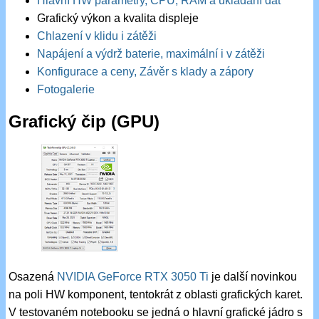
Hlavní HW parametry, CPU, RAM a ukládání dat
Grafický výkon a kvalita displeje
Chlazení v klidu i zátěži
Napájení a výdrž baterie, maximální i v zátěži
Konfigurace a ceny, Závěr s klady a zápory
Fotogalerie
Grafický čip (GPU)
Osazená
NVIDIA GeForce RTX 3050 Ti
je další novinkou
na poli HW komponent, tentokrát z oblasti grafických karet.
V testovaném notebooku se jedná o hlavní grafické jádro s