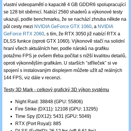
vlastní videopamětí o kapacitě 4 GB GDDR6 spolupracující
se 128 bit sběrnicí. Nabízí 2560 shaderů a výkonové testy
ukazují, podle benchmarku, že se nachází zhruba někde na
půl cesty mezi
NVIDIA GeForce GTX 1060
, a
NVIDIA
GeForce RTX 2060
, s tím, že RTX 3050 již nabízí RTX a
DLSS funkce (oproti GTX 1060). Výkonově stačí na solidní
hraní všech aktuálních her, podle nároků na grafiku
potažmo FPS je ovšem třeba počítat s nižší kvalitou detailů,
oproti výkonnějším grafikám. U starších ''stříleček'' si ve
spojení s instalovaným displejem můžete užít až reálných
144 FPS, viz dále v recenzi.
Testy 3D Mark - celkový grafický 3D výkon systému
Night Raid: 38848 (GPU: 55806)
Fire Strike (DX11): 12108 (GPU: 13295)
Time Spy (DX12): 5431 (GPU: 5049)
RTX (Port Royal): 885
DLSS (FullHD): 26,12 fps (off: 6,61 fps)