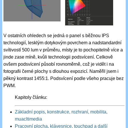
V ostatních ohledech se jedná o panel s běžnou IPS
technologií, lesklým dotykovým povrchem a nadstandardní
svítivostí 500 lum v průměru, místy je to pochopitelně více a
jinde zase míně, kvůli technologii podsvícení. Celkově
ovšem podsvícení působí rovnoměrně, což je vidět i na
fotografii černé plochy s dlouhou expozicí. Naměřil jsem i
pěkný kontrast 1455:1. Podsvícení podle všeho pracuje bez
PWM.
Kapitoly článku:
Základní popis, konstrukce, rozhraní, mobilita,
muacltimedia
Pracovní plocha, klávesnice, touchpad a další