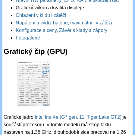
Hlavní HW parametry, CPU, RAM a ukládání dat
Grafický výkon a kvalita displeje
Chlazení v klidu i zátěži
Napájení a výdrž baterie, maximální i v zátěži
Konfigurace a ceny, Závěr s klady a zápory
Fotogalerie
Grafický čip (GPU)
Grafické jádro
Intel Iris Xe (G7 gen. 11, Tiger Lake GT2)
je
součástí procesoru. V tomto modelu má strop taktu
nastaven na 1.35 GHz, dlouhodobě sice pracoval na 1.26