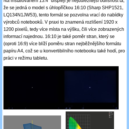
Na instalovaném 13.4'' displeji je nejdůležitější odlišnost ta,
že se jedná o model s úhlopříčkou 16:10 (Sharp SHP1521,
LQ134N1JW53), tento formát se pozvolna vrací do nabídky
výrobců notebooků. V praxi to znamená rozlišení 1920 x
1200 pixelů, tedy více místa na výšku, čili více zobrazených
informací najednou. 16:10 je také poměr stran, který se
(oproti 16:9) více blíží poměru stran nejběžnějšího formátu
papíru A4, což se u konvertibilního notebooku také hodí, pro
práci v režimu tabletu.