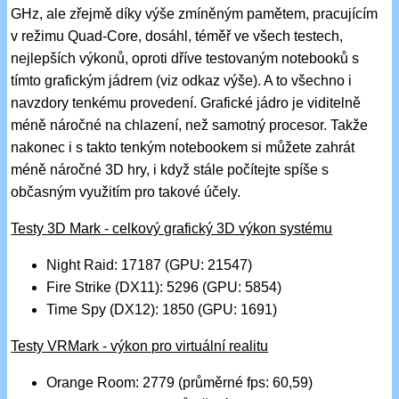
GHz, ale zřejmě díky výše zmíněným pamětem, pracujícím
v režimu Quad-Core, dosáhl, téměř ve všech testech,
nejlepších výkonů, oproti dříve testovaným notebooků s
tímto grafickým jádrem (viz odkaz výše). A to všechno i
navzdory tenkému provedení. Grafické jádro je viditelně
méně náročné na chlazení, než samotný procesor. Takže
nakonec i s takto tenkým notebookem si můžete zahrát
méně náročné 3D hry, i když stále počítejte spíše s
občasným využitím pro takové účely.
Testy 3D Mark - celkový grafický 3D výkon systému
Night Raid: 17187 (GPU: 21547)
Fire Strike (DX11): 5296 (GPU: 5854)
Time Spy (DX12): 1850 (GPU: 1691)
Testy VRMark - výkon pro virtuální realitu
Orange Room: 2779 (průměrné fps: 60,59)