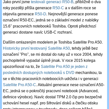
Jako první jsme
testovali generaci R50-B
, přibližně o dva
roky později přišla generace
R50-C
a v dalším roce se
objevila generace
R50-D
. Nejnovější generace ponese
označení R50-EC, jedná se o základní model z nabídky
15.6'' pracovních notebooků Toshiba. Oproti předchozí
generaci dostane navíc USB-C rozhraní.
Dalším omlazeným modelem je Toshiba Satellite Pro A50.
Historicky první testovaný Satellite A50
, tehdy ještě bez
označení ''Pro'', se mi dostal do ruky už v roce 2004, tehdy
pochopitelně vypadal úplně jinak. V roce 2015 kolega
upozorňoval na to, že
Satellite Pro A50 je jeden z
posledních dostupných notebooků s DVD
mechanikou, ta
se v těchto pracovních noteboocích udržela i v generaci
Satellite Pro A50-C
. Aktuální generace nese označení A50-
EC, jedná se o pokročilý pracovní notebook (Advanced,
definice výrobce). Navíc dostal TPM 2.0 čip pro bezpečné
uchování hesel např. pro šifrování disků a čtečku otisku