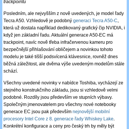
trackpointu
Posledním, ale nejvyšším z nově uvedených, je model řady
Tecra A50. Vzhledově je podobný
generaci Tecra A50-C
,
která už dostala například dedikovaný grafický čip NVIDIA, i
když jen základní řadu. Aktuální generace A50-EC má
trackpoint, navíc nově třeba infračervenou kameru pro
bezpečnější přihlašování obličejem a novinkou tohoto
modelu je také tišší podsvícená klávesnice, rovněž dnes
běžná záležitost, ale dvěma výše uvedeným modelům stále
schází.
Všechny uvedené novinky v nabídce Toshiba, vycházejí ze
stejného konstrukčního základu, jsou si vzhledově velmi
podobné. Rozdíly jsou především ve stupních výbavy.
Společným jmenovatelem pro všechny nové notebooky
generace EC jsou pak především
nejnovější mobilní
procesory Intel Core z 8. generace řady Whiskey Lake
.
Konkrétní konfigurace a ceny pro český trh by měly být