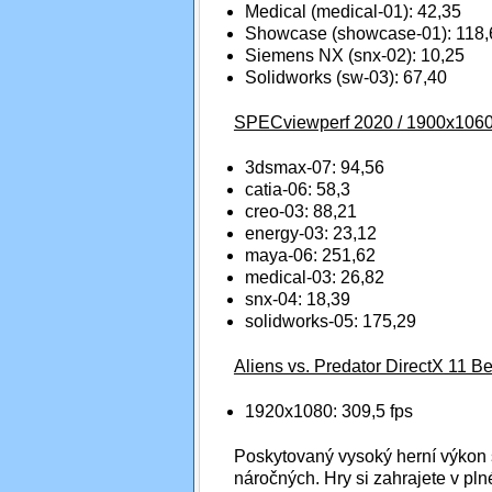
Medical (medical-01): 42,35
Showcase (showcase-01): 118,
Siemens NX (snx-02): 10,25
Solidworks (sw-03): 67,40
SPECviewperf 2020 / 1900x1060 
3dsmax-07: 94,56
catia-06: 58,3
creo-03: 88,21
energy-03: 23,12
maya-06: 251,62
medical-03: 26,82
snx-04: 18,39
solidworks-05: 175,29
Aliens vs. Predator DirectX 11 
1920x1080: 309,5 fps
Poskytovaný vysoký herní výkon s
náročných. Hry si zahrajete v plné