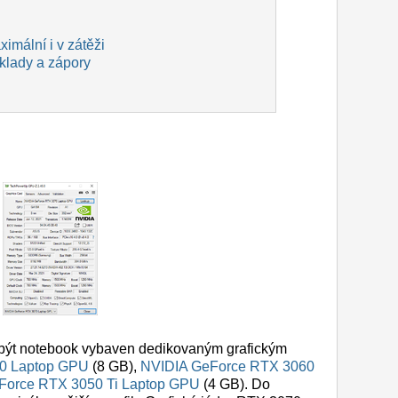
imální i v zátěži
 klady a zápory
e být notebook vybaven dedikovaným grafickým
0 Laptop GPU
(8 GB),
NVIDIA GeForce RTX 3060
Force RTX 3050 Ti Laptop GPU
(4 GB). Do