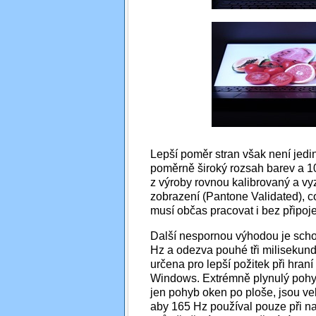
Lepší poměr stran však není jedin
poměrně široký rozsah barev a 10
z výroby rovnou kalibrovaný a v
zobrazení (Pantone Validated), c
musí občas pracovat i bez připoj
Další nespornou výhodou je scho
Hz a odezva pouhé tři milisekund
určena pro lepší požitek při hraní 
Windows. Extrémně plynulý pohyb
jen pohyb oken po ploše, jsou v
aby 165 Hz používal pouze při nap