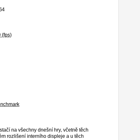
64
(fps)
Benchmark
tačí na všechny dnešní hry, včetně těch
m rozlišení interního displeje a u těch