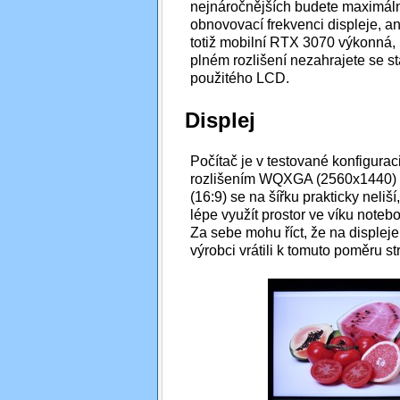
nejnáročnějších budete maximáln
obnovovací frekvenci displeje, an
totiž mobilní RTX 3070 výkonná, i
plném rozlišení nezahrajete se st
použitého LCD.
Displej
Počítač je v testované konfigura
rozlišením WQXGA (2560x1440) a 
(16:9) se na šířku prakticky neliš
lépe využít prostor ve víku noteb
Za sebe mohu říct, že na displej
výrobci vrátili k tomuto poměru st