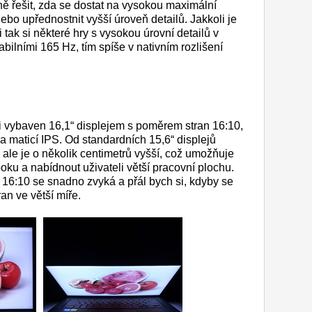
ě řešit, zda se dostat na vysokou maximální
ebo upřednostnit vyšší úroveň detailů. Jakkoli je
 tak si některé hry s vysokou úrovní detailů v
abilními 165 Hz, tím spíše v nativním rozlišení
ci vybaven 16,1“ displejem s poměrem stran 16:10,
maticí IPS. Od standardních 15,6“ displejů
í, ale je o několik centimetrů vyšší, což umožňuje
ooku a nabídnout uživateli větší pracovní plochu.
e 16:10 se snadno zvyká a přál bych si, kdyby se
ran ve větší míře.