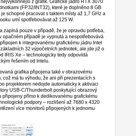
 nejvýkonnější z grafik. Grafické jádro RTX 3070
dnotkami (FP32/INT32), které je doplněno 8 GB
je schopné pracovat s taktem místy až 1,7 GHz a
ebooku umí spotřebovávat až 125 W.
 zapíná pouze v případě, že je opravdu potřeba,
v opačném případě je vypnutá a nespotřebovává
e připojen k integrovanému grafickému jádru Intel
základních 32 výpočetních jednotek, ale jde již o
d IRIS Xe – technologicky tedy odpovídá
kým řešením od Intelu.
grovaná grafika připojena také v obrazovému
, což má tu výhodu, že ani při prezentacích s
o projektorem nedojde automaticky k aktivaci
tory USB-C/Thunderbolt poskytující obrazový
ou připojeny přímo k dedikovanému grafickému
echnologické podpory – rozlišení až 7680 x 4320
etězení více monitorů připojených k jednomu