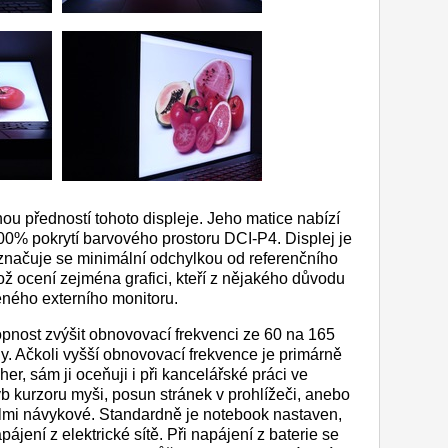
ou předností tohoto displeje. Jeho matice nabízí
0% pokrytí barvového prostoru DCI-P4. Displej je
yznačuje se minimální odchylkou od referenčního
ož ocení zejména grafici, kteří z nějakého důvodu
eného externího monitoru.
pnost zvýšit obnovovací frekvenci ze 60 na 165
y. Ačkoli vyšší obnovovací frekvence je primárně
her, sám ji oceňuji i při kancelářské práci ve
 kurzoru myši, posun stránek v prohlížeči, anebo
elmi návykové. Standardně je notebook nastaven,
ájení z elektrické sítě. Při napájení z baterie se