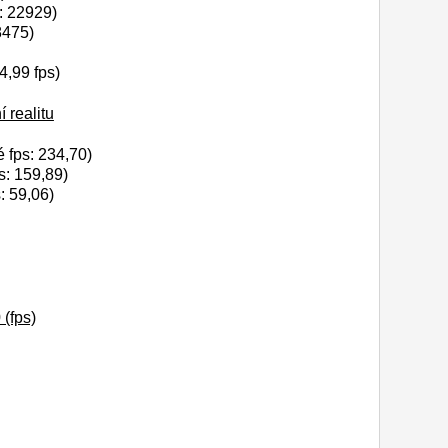
: 22929)
8475)
4,99 fps)
 realitu
fps: 234,70)
: 159,89)
: 59,06)
(fps)