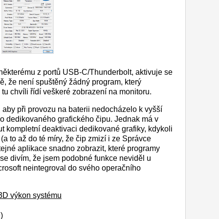
k některému z portů USB-C/Thunderbolt, aktivuje se
dě, že není spuštěný žádný program, který
tu chvíli řídí veškeré zobrazení na monitoru.
 aby při provozu na baterii nedocházelo k vyšší
ho dedikovaného grafického čipu. Jednak má v
t kompletní deaktivaci dedikované grafiky, kdykoli
a to až do té míry, že čip zmizí i ze Správce
tejné aplikace snadno zobrazit, které programy
Až se divím, že jsem podobné funkce neviděl u
icrosoft neintegroval do svého operačního
ý 3D výkon systému
)