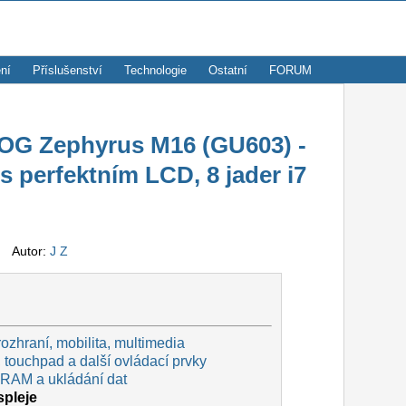
ní
Příslušenství
Technologie
Ostatní
FORUM
G Zephyrus M16 (GU603) -
 s perfektním LCD, 8 jader i7
e
Autor:
J Z
rozhraní, mobilita, multimedia
 touchpad a další ovládací prvky
 RAM a ukládání dat
spleje