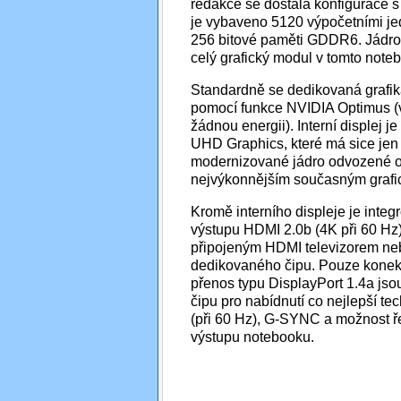
redakce se dostala konfigurace s
je vybaveno 5120 výpočetními je
256 bitové paměti GDDR6. Jádro 
celý grafický modul v tomto not
Standardně se dedikovaná grafika
pomocí funkce NVIDIA Optimus (
žádnou energii). Interní displej j
UHD Graphics, které má sice jen 
modernizované jádro odvozené o
nejvýkonnějším současným grafic
Kromě interního displeje je inte
výstupu HDMI 2.0b (4K při 60 Hz)
připojeným HDMI televizorem neb
dedikovaného čipu. Pouze konek
přenos typu DisplayPort 1.4a js
čipu pro nabídnutí co nejlepší t
(při 60 Hz), G-SYNC a možnost ř
výstupu notebooku.