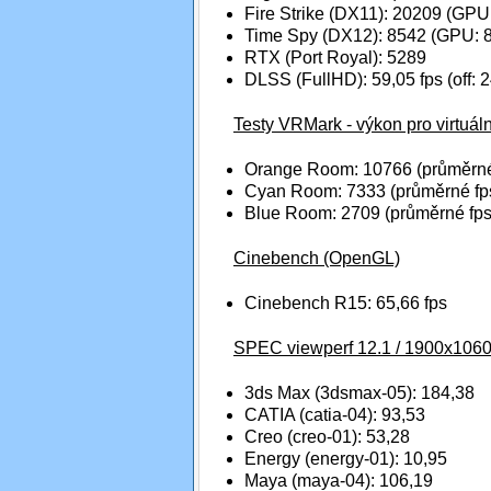
Fire Strike (DX11): 20209 (GPU
Time Spy (DX12): 8542 (GPU: 
RTX (Port Royal): 5289
DLSS (FullHD): 59,05 fps (off: 2
Testy VRMark - výkon pro virtuální
Orange Room: 10766 (průměrné 
Cyan Room: 7333 (průměrné fps
Blue Room: 2709 (průměrné fps
Cinebench (OpenGL)
Cinebench R15: 65,66 fps
SPEC viewperf 12.1 / 1900x1060 
3ds Max (3dsmax-05): 184,38
CATIA (catia-04): 93,53
Creo (creo-01): 53,28
Energy (energy-01): 10,95
Maya (maya-04): 106,19