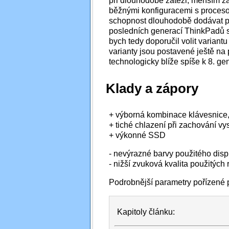
při dlouhodobé zátěži, menším za
běžnými konfiguracemi s procesory
schopnost dlouhodobě dodávat p
posledních generací ThinkPadů s
bych tedy doporučil volit varian
varianty jsou postavené ještě na
technologicky blíže spíše k 8. ge
Klady a zápory
+ výborná kombinace klávesnice,
+ tiché chlazení při zachování 
+ výkonné SSD
- nevýrazné barvy použitého disp
- nižší zvuková kvalita použitých
Podrobnější parametry pořízen
Kapitoly článku: