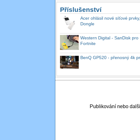
Příslušenství
Acer ohlásil nové síťové prvky
Dongle
Western Digital - SanDisk pro 
Fortnite
BenQ GP520 - přenosný 4k proj
Publikování nebo dal