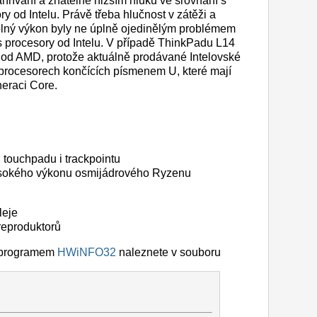
hřívání a znatelně nižším hluku ve srovnání s
 od Intelu. Právě třeba hlučnost v zátěži a
lný výkon byly ne úplně ojedinělým problémem
 procesory od Intelu. V případě ThinkPadu L14
tu od AMD, protože aktuálně prodávané Intelovské
 procesorech končících písmenem U, které mají
neraci Core.
 touchpadu i trackpointu
vysokého výkonu osmijádrového Ryzenu
leje
 reproduktorů
é programem
HWiNFO32
naleznete v souboru