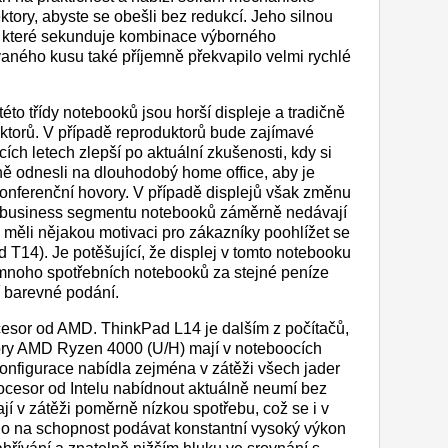
tory, abyste se obešli bez redukcí. Jeho silnou
, které sekunduje kombinace výborného
vaného kusu také příjemně překvapilo velmi rychlé
éto třídy notebooků jsou horší displeje a tradičně
uktorů. V případě reproduktorů bude zajímavé
jících letech zlepší po aktuální zkušenosti, kdy si
 odnesli na dlouhodobý home office, aby je
 konferenční hovory. V případě displejů však změnu
v business segmentu notebooků záměrně nedávají
by měli nějakou motivaci pro zákazníky poohlížet se
d T14). Je potěšující, že displej v tomto notebooku
e mnoho spotřebních notebooků za stejné peníze
í barevné podání.
cesor od AMD. ThinkPad L14 je dalším z počítačů,
sory AMD Ryzen 4000 (U/H) mají v noteboocích
onfigurace nabídla zejména v zátěži všech jader
ocesor od Intelu nabídnout aktuálně neumí bez
 v zátěži poměrně nízkou spotřebu, což se i v
lo na schopnost podávat konstantní vysoký výkon