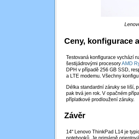
Lenov
Ceny, konfigurace 
Testovaná konfigurace vychází na
šestijádrovými procesory
AMD Ry
DPH v případě 256 GB SSD, resp
a LTE modemu. Všechny konfigur
Délka standardní záruky se liší,
pak trvá jen rok. V opačném přípa
příplatkové prodloužení záruky.
Závěr
14“ Lenovo ThinkPad L14 je typic
notebooků. Je primárně orientová