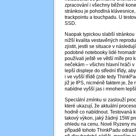
zpracování i všechny běžné konek
stránkou je pohodlná klávesnice
trackpointu a touchpadu. U testo
SSD.
Naopak typickou slabší stránkou t
nižší kvalita vestavěných reprod
zjistit, jestli se situace v následu
podobné notebooky lidé hromadně
používali ještě ve větší míře pro
nečekám – všichni hlavní hráči 
lepší displeje do střední třídy, a
i ve vyšší třídě (zde tedy ThinkPa
již je IPS, nicméně faktem je, ž
nabídne vyšší jas i mnohem lepš
Speciální zmínku si zaslouží pro
které ukazují, že aktuální proce
hodně co nabídnout. Testovaná k
takový výkon, jaký žádný 15W pr
ohledu na cenu. Nové Ryzeny mají
případě tohoto ThinkPadu odrazi