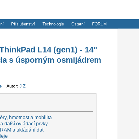
ní
Příslušenství
Technologie
Ostatní
FORUM
inkPad L14 (gen1) - 14''
řída s úsporným osmijádrem
ze
Autor:
J Z
ry, hmotnost a mobilita
a další ovládací prvky
 RAM a ukládání dat
leje