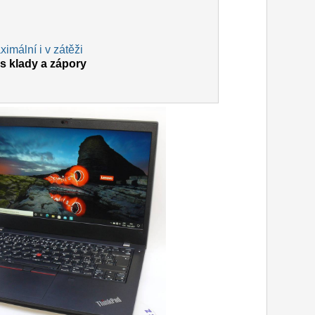
imální i v zátěži
s klady a zápory