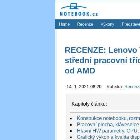
Home
Recenze
Výkony
Představe
RECENZE: Lenovo Th
střední pracovní t
od AMD
14. 1. 2021 06:20 Rubrika:
Recen
Kapitoly článku:
Konstrukce notebooku, rozmě
Pracovní plocha, klávesnice 
Hlavní HW parametry, CPU,
Grafický výkon a kvalita disp