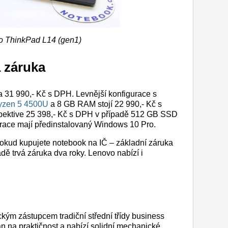
o ThinkPad L14 (gen1)
a záruka
 31 990,- Kč s DPH. Levnější konfigurace s
zen 5 4500U
a 8 GB RAM stojí 22 990,- Kč s
ektive 25 398,- Kč s DPH v případě 512 GB SSD
ace mají předinstalovaný Windows 10 Pro.
 pokud kupujete notebook na IČ – základní záruka
dě trvá záruka dva roky. Lenovo nabízí i
kým zástupcem tradiční střední třídy business
n na praktičnost a nabízí solidní mechanické