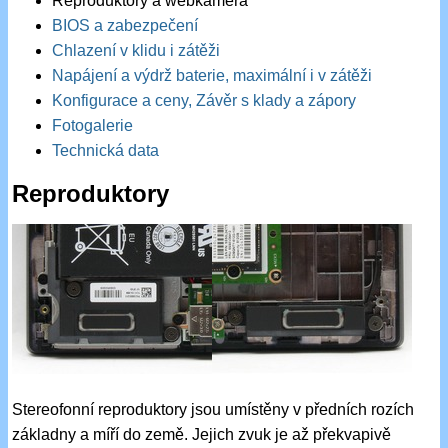
Reproduktory a webkamera
BIOS a zabezpečení
Chlazení v klidu i zátěži
Napájení a výdrž baterie, maximální i v zátěži
Konfigurace a ceny, Závěr s klady a zápory
Fotogalerie
Technická data
Reproduktory
Stereofonní reproduktory jsou umístěny v předních rozích
základny a míří do země. Jejich zvuk je až překvapivě